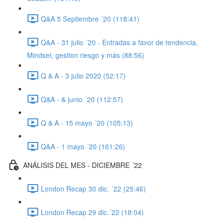
Q&A 5 Septiembre ´20 (118:41)
Q&A - 31 julio ´20 - Entradas a favor de tendencia,
Mindset, gestion riesgo y más (88:56)
Q & A - 3 julio 2020 (52:17)
Q&A - & junio ´20 (112:57)
Q & A - 15 mayo ´20 (105:13)
Q&A - 1 mayo ´20 (161:26)
ANÁLISIS DEL MES - DICIEMBRE ´22
London Recap 30 dic. ´22 (25:46)
London Recap 29 dic.´22 (18:04)