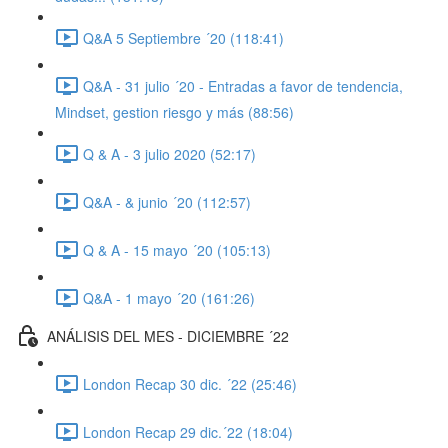
Q&A 5 Septiembre ´20 (118:41)
Q&A - 31 julio ´20 - Entradas a favor de tendencia,
Mindset, gestion riesgo y más (88:56)
Q & A - 3 julio 2020 (52:17)
Q&A - & junio ´20 (112:57)
Q & A - 15 mayo ´20 (105:13)
Q&A - 1 mayo ´20 (161:26)
ANÁLISIS DEL MES - DICIEMBRE ´22
London Recap 30 dic. ´22 (25:46)
London Recap 29 dic.´22 (18:04)